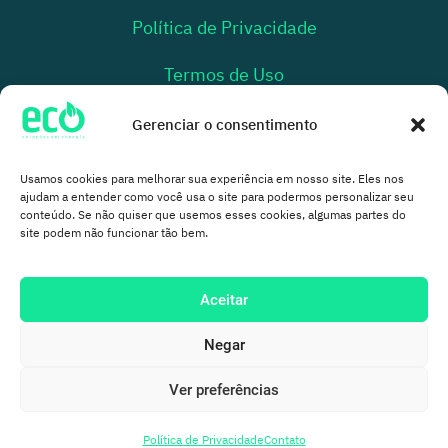
Política de Privacidade
Termos de Uso
Relatório de Transparência Salarial
Gerenciar o consentimento
Usamos cookies para melhorar sua experiência em nosso site. Eles nos
ajudam a entender como você usa o site para podermos personalizar seu
conteúdo. Se não quiser que usemos esses cookies, algumas partes do
site podem não funcionar tão bem.
Aceitar
2026 © Todos os Direitos Reservados. Eco
Negar
Soluções em Energia | CNPJ:
Ver preferências
11.472.840/0001-73
Política de Privacidade
Contato